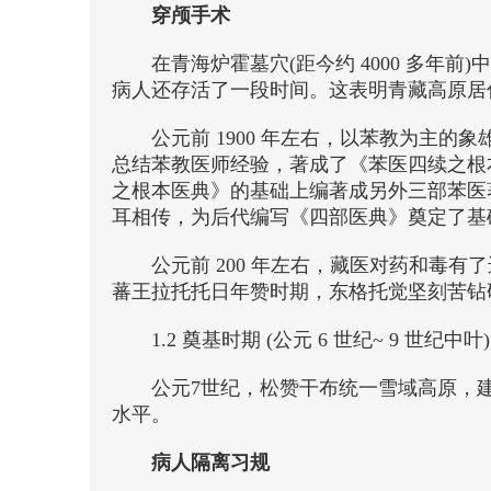
穿颅手术
在青海炉霍墓穴(距今约 4000 多
病人还存活了一段时间。这表明青藏高原居
公元前 1900 年左右，以苯教为主
总结苯教医师经验，著成了《苯医四续之根
之根本医典》的基础上编著成另外三部苯医
耳相传，为后代编写《四部医典》奠定了基
公元前 200 年左右，藏医对药和毒
蕃王拉托托日年赞时期，东格托觉坚刻苦钻研
1.2 奠基时期 (公元 6 世纪~ 9 世纪中叶)
公元7世纪，松赞干布统一雪域高原，
水平。
病人隔离习规