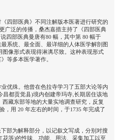
在对《四部医典》不同注解版本医著进行研究的
更广泛的传播，桑杰嘉措主持了《四部医典
说四部医典曼唐有80 幅，其中第 80 幅于
藏族最系统、最全面、最详细的人体医学解剖图
容用图像形式表现得淋漓尽致。这种表现形式
宴》等多本医学著作。
学业优殊。他曾在色拉寺学习了五部大论等内
昌都贡觉县)境内创建帝玛寺,长期居住该地
、西藏东部等地的大量实地调查研究，反复
 20 年左右的时间，于1735 年完成了
;下部为解释部分，以记叙文写成，分别对搜
、红花等)的性味、功能、用法、采集加工以至