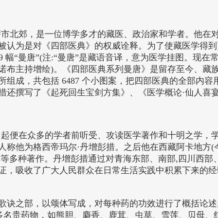
在拉萨市北郊，是一位博学多才的藏医、政治家和学者。他
被认为是对《四部医典》的权威诠释。为了使藏医学得到
9 幅“曼唐”(注:“曼唐”是藏语音译，意为医学挂图。现在常
绕诺布主持增绘)。《四部医典系列曼唐》是留存至今、
组成，共包括 6487 个小图案，把四部医典的全部内
措还撰写了《起死回生宝剑方集》、《医学概论·仙人喜
岁起便在众多的学者前听受、攻读医学著作和十明之学，
称他为格西帝玛尔·丹增彭措。之后他在西藏阿卡地方(今
算等多种著作。丹增彭措通过对青海东部、南部,四川西部
，吸收了广大人民群众在日常生活实践中积累下来的经验，用
歌诀之部，以颂体写成，对每种药的功效进行了概括论述
的许多名贵药物，如熊胆、麝香、鹿茸、虫草、雪莲、贝母