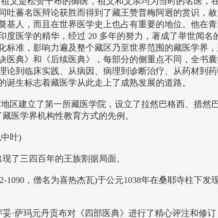
曾祖父是松赞干布的御医，祖父和父亲均为当时的名医，在
同吐蕃名医辩论获胜而得到了藏王赞普梅阿迥的赏识，赦
奠基人，而且在世界医学史上也占有重要的地位。他在青
印度医学的精华，经过 20 多年的努力，著成了举世闻
化标准，影响力遍及整个藏区乃至世界范围的藏医学界，
诀医典》和《后续医典》，每部分的侧重点不同，全书囊
理论到临床实践、从病因、病理到诊断治疗、从药材到药
的诞生标志着藏医学从此走上了成熟发展的道路。
芝地区建立了第一所藏医学院，设立了拉然巴格西、措然
了藏医学界机构性教育方式的先例。
纪中叶)
出现了三四百年的王族割据局面。
12-1090，僧名为喜热杰瓦)于公元1038年在桑耶寺柱
孙宇妥·萨玛元丹贡布对《四部医典》进行了精心评注和修订