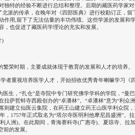
对独特的经验不断进行总结和整理。后期的藏医药学家对
得了北派的传承，在晚年对《四部医典》进行校勘订正，留
动作用,留下了无法估量的丰功伟绩。这些学派的发展和
容，也促进了藏医药学理论的充实和发展。
叶)
医药学的繁荣时期，主要成就体现于教育的发展和人才的培养。
等学者重视培养医学人才，开始招收优秀青年喇嘛学习《
意为医生，“扎仓”是寺院中专门研究佛学学科的学院，“曼
嘛在拉萨哲蚌寺西殿创办的“卓潘林”。“卓潘林”意为“利
喀则建立仙医云集院，在药王山建立药王山医学利众院，
1年，1757年正式取名为“塔尔寺医明利他摩尼昌盛洲”。拉卜
明利人洲)。在此期间，青海赛科寺(广惠寺)、夏琼寺、拉
空前的发展。