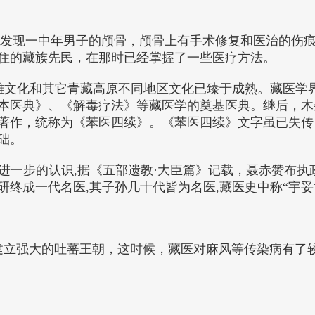
年前)中发现一中年男子的颅骨，颅骨上有手术修复和医治的
住的藏族先民，在那时已经掌握了一些医疗方法。
的象雄文化和其它青藏高原不同地区文化已臻于成熟。藏医
本医典》、《解毒疗法》等藏医学的奠基医典。继后，木
著作，统称为《苯医四续》。《苯医四续》文字虽已失传
础。
有了进一步的认识,据《五部遗教·大臣篇》记载，聂赤赞布
终成一代名医,其子孙几十代皆为名医,藏医史中称“宇妥
建立强大的吐蕃王朝，这时候，藏医对麻风等传染病有了