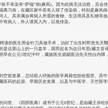
仲年狄不幸染有“萨端”病(麻风)。因为此病无法治愈，且
隔离习俗，在藏区家中若有人得了传染病，特别是麻风病
何人。其亲属会将病人所需的食物、生活用具及礼物等放
中有病人，外人请莫入内，以免传染。
地区聘请的医生用金针刀具做手术，治好了出生时即患先天翳症
的是达莫山上的一只盘羊，因而起名为达日年思(藏文音译
明早在公元5世纪中叶，藏族医生就能医治先天性白内障
到空前发展，总结前人经验的医学典籍也纷纷面世。其中
藏医药的起源、早期历史发展，以及与中医学、天竺医学
的问世。《四部医典》成书于公元8世纪，是由藏王赤松