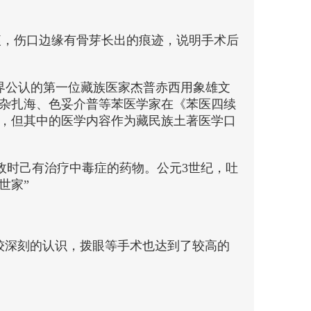
伤痕，伤口边缘有骨芽长出的痕迹，说明手术后
学界公认的第一位藏族医家杰普赤西用象雄文
杂扎海、色妥介普等苯医学家在《苯医四续
，但其中的医学内容作为藏民族土著医学口
执政时己有治疗中毒症的药物。公元3世纪，吐
世家”
较深刻的认识，拨眼等手术也达到了较高的