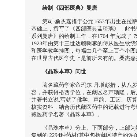
绘制《四部医典》曼唐
第司·桑杰嘉措于公元1653年出生
基础上，撰写了《四部医典蓝琉璃》，此书
系列曼唐》的绘制工作，在1704 年完成了 7
1923年由第十三世达赖喇嘛的侍从医生钦
和医学教学挂图，每幅由几个至上百个小图所
在世界古代医学史上是前所未有的。桑杰嘉
《晶珠本草》问世
著名藏药学家帝玛尔·丹增彭措，从八
容，并获得格西学位，在藏区名声渐隆，后人
并著书立说,写就了佛学、声韵、工艺、历
核实资料，结合历代藏医药中的记载进行考证
藏医药学名著《晶珠本草》。
《晶珠本草》分上、下两部分，上部为
集到的 2294种药材(其中包括藏区特产