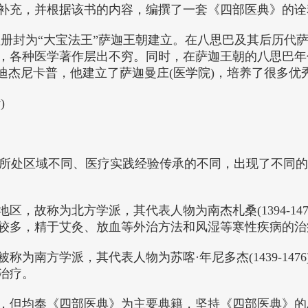
补充，并根据该书的内容，编撰了一套《四部医典》的诠
世祖册封为“大宝法王”萨迦王朝建立。在八思巴及其后历
，各种医学著作层出不穷。同时，在萨迦王朝的八思巴年
迪杰尼卡普，他建立了萨迦曼庄(医学院)，培养了很多优
)
叶，因为所处区域不同、医疗实践经验传承的不同，出现了不
区，故称为北方学派，其代表人物为南杰札桑(1394-14
较多，精于艾灸、放血等外治方法和风湿等寒性疾病的治
为南方学派，其代表人物为苏喀·年尼多杰(1439-14
治疗。
，但均奉《四部医典》为主要典籍，坚持《四部医典》的