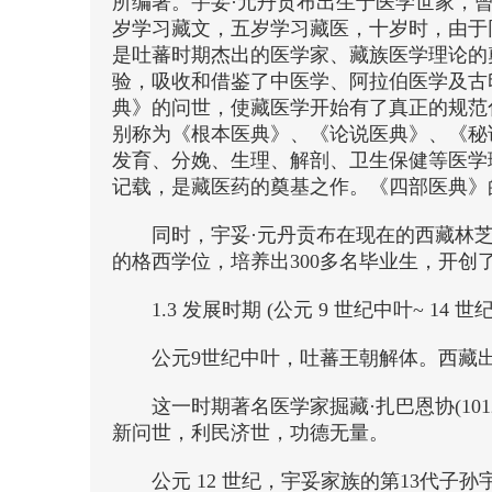
所编著。宇妥·元丹贡布出生于医学世家，
岁学习藏文，五岁学习藏医，十岁时，由于
是吐蕃时期杰出的医学家、藏族医学理论的
验，吸收和借鉴了中医学、阿拉伯医学及古
典》的问世，使藏医学开始有了真正的规范
别称为《根本医典》、《论说医典》、《秘
发育、分娩、生理、解剖、卫生保健等医学
记载，是藏医药的奠基之作。《四部医典》
同时，宇妥·元丹贡布在现在的西藏林
的格西学位，培养出300多名毕业生，开创
1.3 发展时期 (公元 9 世纪中叶~ 14 世
公元9世纪中叶，吐蕃王朝解体。西藏
这一时期著名医学家掘藏·扎巴恩协(10
新问世，利民济世，功德无量。
公元 12 世纪，宇妥家族的第13代子