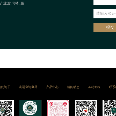
产业园1号楼3层
提交
色的诃子
走进金诃藏药
产品中心
新闻动态
基药新程
联系